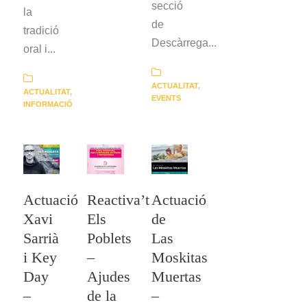
secció
la
de
tradició
Descàrrega...
oral i...
ACTUALITAT
,
ACTUALITAT
,
EVENTS
INFORMACIÓ
Actuació
Reactiva’t
Actuació
Xavi
Els
de
Sarrià
Poblets
Las
i Key
–
Moskitas
Day
Ajudes
Muertas
–
de la
–