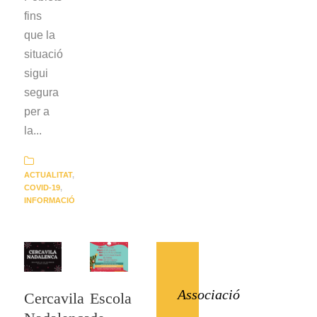
fins
que la
situació
sigui
segura
per a
la...
ACTUALITAT
,
COVID-19
,
INFORMACIÓ
Associació
Cercavila
Escola