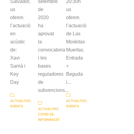
Salvador,
setembre
20:30h
us
de
us
oferim
2020
oferim
l’actuació
ha
l’actuació
en
aprovat
de Las
acústic
la
Moskitas
de:
convocatoria
Muertas.
Xavi
i les
Entrada
Sarrià i
bases
+
Key
reguladores
Beguda
Day
de
i...
subvencions...
ACTUALITAT
,
ACTUALITAT
,
EVENTS
EVENTS
ACTUALITAT
,
COVID-19
,
INFORMACIÓ