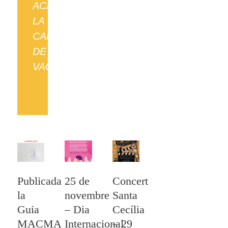
ACABE
LA
CAMPANYA
DE
VACUNACIÓ
Publicada
25 de
Concert
la
novembre
Santa
Guia
– Dia
Cecília
MACMA
Internacional
– 29