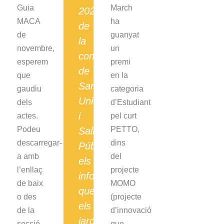
Guia
March
2020
MACA
ha
de
de
guanyat
la
novembre,
un
consellera
esperem
premi
de
que
en la
Sanitat
gaudiu
categoria
Universal
dels
d’Estudiant
i
actes.
pel curt
Podeu
PETTO,
Salut
descarregar-
dins
Pública,
a amb
del
els
l’enllaç
projecte
informem
de baix
MOMO
que
o des
(projecte
els
de la
d’innovació
jardins
secció
que