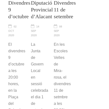
Divendres
Diputació
Divendres
9
Provincial
11 de
d’octubre
d’Alacant
setembre
02
14
08
OCT
SEP
SEP
2020
2020
2020
El
La
En les
divendres
Junta
Escoles
9
de
Velles
d’octubre
Govern
de
a les
Local
Mira-
20:00
en
rosa, el
hores,
sessió
divendres
en la
celebrada
11 de
Plaça
el dia 1
setmbre
del
de
a les