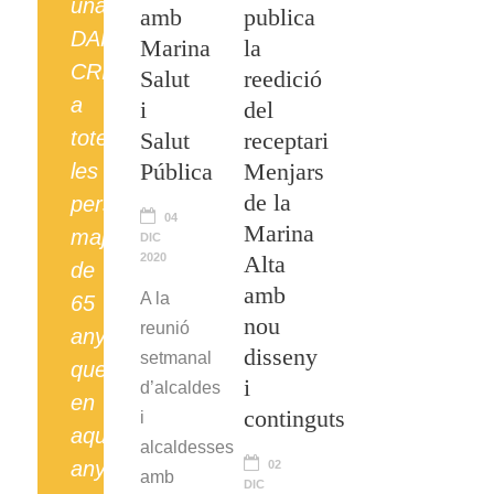
una
amb
publica
DARRERA
Marina
la
CRIDA
Salut
reedició
a
i
del
totes
Salut
receptari
Pública
Menjars
les
de la
persones
04
Marina
majors
DIC
2020
Alta
de
amb
A la
65
nou
reunió
anys
disseny
setmanal
que
i
d’alcaldes
en
continguts
i
aquest
alcaldesses
any
02
amb
DIC