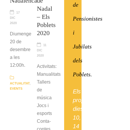
Nadalenca
de
de
Nadal
17
– Els
Pensionistes
DIC
2020
Poblets
i
2020
Diumenge
20 de
Jubilats
11
desembre
DIC
2020
a les
dels
12:00h.
Activitats:
Poblets.
Manualitats
Tallers
ACTUALITAT
,
EVENTS
de
Els
música
propers
Jocs i
dies
esports
10,
Conta-
14
contes