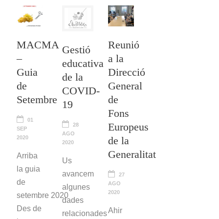
MACMA
Reunió
Gestió
–
a la
educativa
Guia
Direcció
de la
de
General
COVID-
Setembre
de
19
Fons
01
Europeus
28
SEP
AGO
2020
de la
2020
Generalitat
Arriba
Us
la guia
avancem
27
de
AGO
algunes
2020
setembre 2020
dades
Des de
Ahir
relacionades