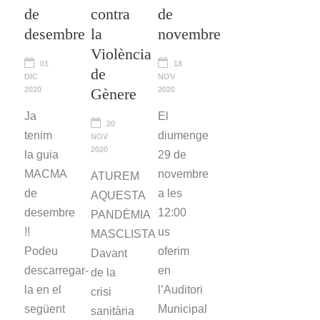
de
contra
de
desembre
la
novembre
Violència
01
18
de
DIC
NOV
2020
Gènere
2020
Ja
El
20
tenim
diumenge
NOV
2020
la guia
29 de
MACMA
novembre
ATUREM
de
a les
AQUESTA
desembre
12:00
PANDÈMIA
!!
us
MASCLISTA
Podeu
oferim
Davant
descarregar-
en
de la
la en el
l’Auditori
crisi
següent
Municipal
sanitària