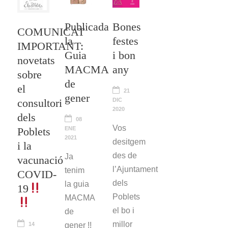
Publicada
Bones
COMUNICAT
la
festes
IMPORTANT:
Guia
i bon
novetats
MACMA
any
sobre
de
el
21
gener
consultori
DIC
2020
dels
08
Vos
Poblets
ENE
2021
desitgem
i la
des de
Ja
vacunació
l’Ajuntament
tenim
COVID-
dels
la guia
19
Poblets
MACMA
el bo i
de
millor
14
gener !!