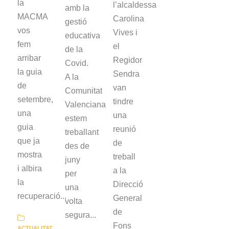
la
l’alcaldessa
amb la
MACMA
Carolina
gestió
vos
Vives i
educativa
fem
el
de la
arribar
Regidor
Covid.
la guia
Sendra
A la
de
van
Comunitat
setembre,
tindre
Valenciana
una
una
estem
guia
reunió
treballant
que ja
de
des de
mostra
treball
juny
i albira
a la
per
la
Direcció
una
recuperació...
General
volta
de
segura...
Fons
ACTUALITAT
,