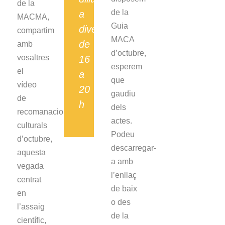
de la
de la
a
MACMA,
Guia
divendres
compartim
MACA
de
amb
d’octubre,
vosaltres
16
esperem
el
a
que
vídeo
20
gaudiu
de
h
dels
recomanacions
actes.
culturals
Podeu
d’octubre,
descarregar-
aquesta
a amb
vegada
l’enllaç
centrat
de baix
en
o des
l’assaig
de la
científic,