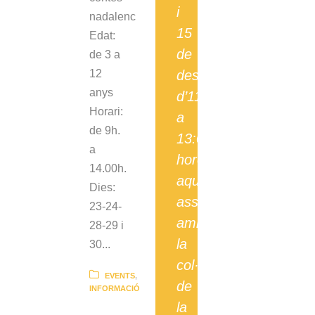
i
nadalenc
15
Edat:
de
de 3 a
desembre,
12
anys
d’11:00
Horari:
a
de 9h.
13:00
a
hores,
14.00h.
aquesta
Dies:
associació,
23-24-
amb
28-29 i
la
30...
col·laboració
EVENTS
,
de
INFORMACIÓ
la