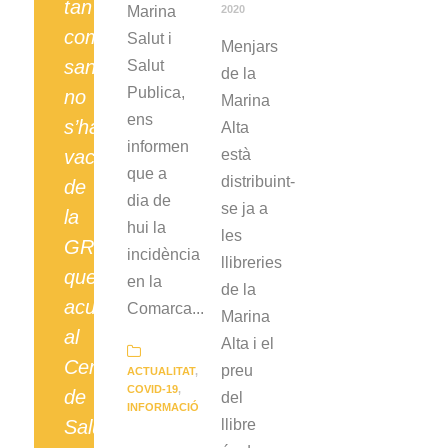
tan
Marina
2020
complex
Salut i
Menjars
sanitàriament
Salut
de la
Publica,
no
Marina
ens
s’han
Alta
informen
vacunat
està
que a
distribuint-
de
dia de
se ja a
la
hui la
les
GRIP,
incidència
llibreries
que
en la
de la
acudeixin
Comarca...
Marina
al
Alta i el
Centre
preu
ACTUALITAT
,
COVID-19
,
de
del
INFORMACIÓ
Salut
llibre