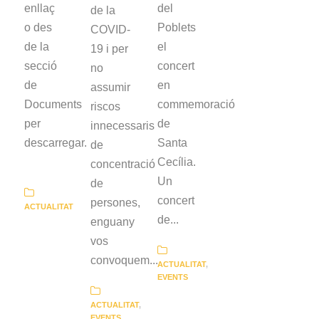
enllaç
del
de la
o des
Poblets
COVID-
de la
el
19 i per
secció
concert
no
de
en
assumir
Documents
commemoració
riscos
per
de
innecessaris
descarregar.
Santa
de
Cecília.
concentració
Un
de
concert
persones,
ACTUALITAT
de...
enguany
vos
convoquem...
ACTUALITAT
,
EVENTS
ACTUALITAT
,
EVENTS
,