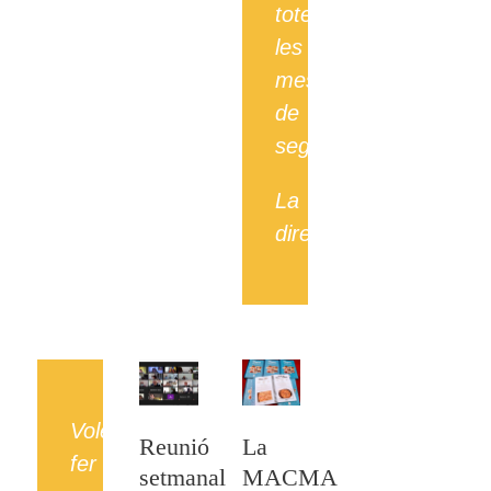
totes
les
mesures
de
seguretat.
La
directiva.
Volem
Reunió
La
fer
setmanal
MACMA