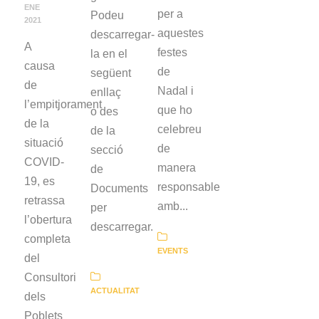
ENE
per a
Podeu
2021
aquestes
descarregar-
A
festes
la en el
causa
de
següent
de
Nadal i
enllaç
l’empitjorament
que ho
o des
de la
celebreu
de la
situació
de
secció
COVID-
manera
de
19, es
responsable
Documents
retrassa
amb...
per
l’obertura
descarregar.
completa
EVENTS
del
Consultori
ACTUALITAT
dels
Poblets