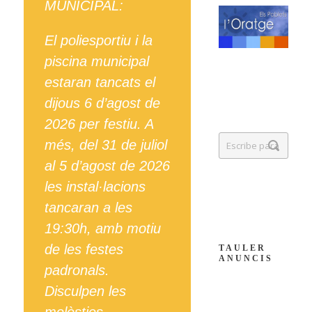
MUNICIPAL:
El poliesportiu i la
piscina municipal
estaran tancats el
dijous 6 d’agost de
2026 per festiu. A
més, del 31 de juliol
al 5 d’agost de 2026
les instal·lacions
tancaran a les
19:30h, amb motiu
de les festes
TAULER
ANUNCIS
padronals.
Disculpen les