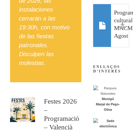
de 2026, las
instalaciones
Progra
cerrarán a las
cultural
19:30h, con motivo
MACM
Agost
de las fiestas
patronales.
Disculpen las
molestias.
ENLLAÇOS
D’INTERÉS
Montgó
Festes 2026
Marjal de Pego-
–
Oliva
Programació
– Valencià