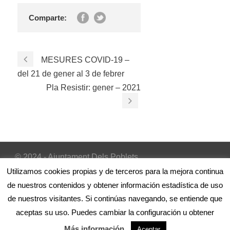
Comparte:
MESURES COVID-19 –
del 21 de gener al 3 de febrer
Pla Resistir: gener – 2021
© 2024 - Ajuntament Dels Poblets
Inicio
|
Avís Legal
|
Política de cookies
Utilizamos cookies propias y de terceros para la mejora continua
de nuestros contenidos y obtener información estadística de uso
de nuestros visitantes. Si continúas navegando, se entiende que
aceptas su uso. Puedes cambiar la configuración u obtener
Más información
.
Aceptar