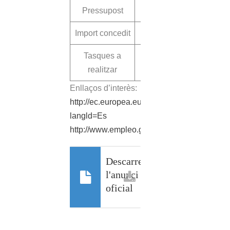
Pressupost
23.095,46 €
Import concedit
16.366,08 €
Tasques a
Tècnic Turisme
realitzar
Enllaços d’interès:
http://ec.europea.eu/social/home.jsp?
langld=Es
http://www.empleo.gob.es/uafse/
Descarrega
l'anunci
oficial