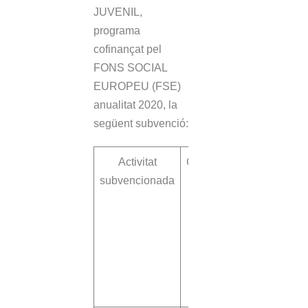
JUVENIL,
programa
cofinançat pel
FONS SOCIAL
EUROPEU (FSE)
anualitat 2020, la
següent subvenció:
Activitat
CONTRACTACIÓ
subvencionada
D’UNA
PERSONA EN
EL MARC
DEL SISTEMA
NACIONAL DE
GARANTIA
JUVENIL