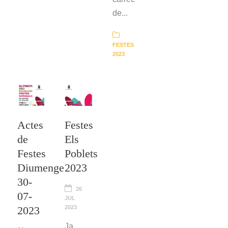
de...
FESTES
2023
Actes
Festes
de
Els
Festes
Poblets
Diumenge
2023
30-
26
07-
JUL
2023
2023
Ja