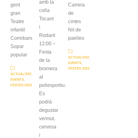
amb la
gent
Carrera
colla
gran
de
Tocant
Teatre
cintes
i
infantil
Nit de
Rodant
Correbars
paelles
12:00 –
Sopar
Festa
popular
ACTUALITAT
,
de la
EVENTS
,
bromera
FESTES 2023
ACTUALITAT
,
al
EVENTS
,
poliesportiu.
FESTES 2023
Es
podrà
degustar
vermut,
cervesa
i