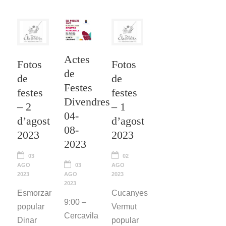
Actes
Fotos
Fotos
de
de
de
Festes
festes
festes
Divendres
– 2
– 1
04-
d’agost
d’agost
08-
2023
2023
2023
03
02
AGO
03
AGO
2023
AGO
2023
2023
Esmorzar
Cucanyes
9:00 –
popular
Vermut
Cercavila
Dinar
popular