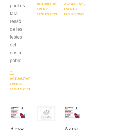
ACTUALITAT
,
ACTUALITAT
,
punt es
EVENTS
,
EVENTS
,
fara
FESTES 2023
FESTES 2023
ressò
de les
festes
del
nostre
poble.
ACTUALITAT
,
EVENTS
,
FESTES 2023
Actes
Actes