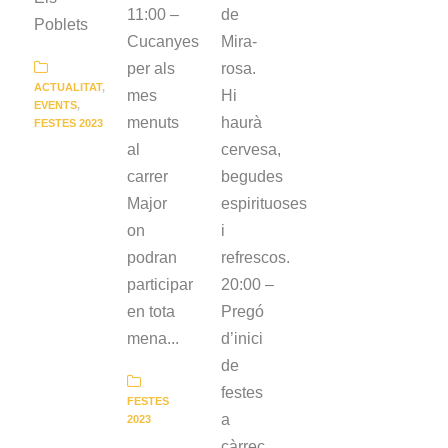
11:00 –
de
Poblets
Cucanyes
Mira-
per als
rosa.
ACTUALITAT
,
mes
Hi
EVENTS
,
menuts
haurà
FESTES 2023
al
cervesa,
carrer
begudes
Major
espirituoses
on
i
podran
refrescos.
participar
20:00 –
en tota
Pregó
mena...
d’inici
de
festes
FESTES
a
2023
càrrec