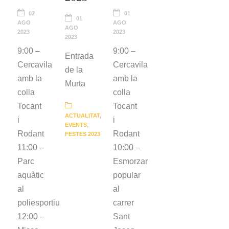
02
01
01
AGO
AGO
AGO
2023
2023
2023
9:00 –
9:00 –
Entrada
Cercavila
Cercavila
de la
amb la
amb la
Murta
colla
colla
Tocant
Tocant
ACTUALITAT
,
i
i
EVENTS
,
Rodant
Rodant
FESTES 2023
11:00 –
10:00 –
Parc
Esmorzar
aquàtic
popular
al
al
poliesportiu
carrer
12:00 –
Sant