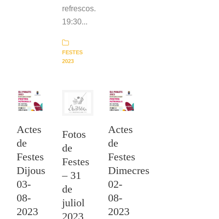
refrescos.
19:30...
FESTES
2023
Actes
Actes
Fotos
de
de
de
Festes
Festes
Festes
Dijous
Dimecres
– 31
03-
02-
de
08-
08-
juliol
2023
2023
2023