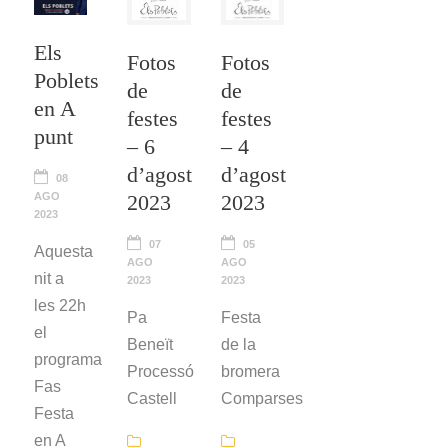
Els
Fotos
Fotos
Poblets
de
de
en A
festes
festes
punt
– 6
– 4
d’agost
d’agost
08
AGO
2023
2023
2023
07
05
Aquesta
AGO
AGO
nit a
2023
2023
les 22h
Pa
Festa
el
Beneït
de la
programa
Processó
bromera
Fas
Castell
Comparses
Festa
en A