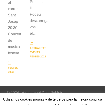
Poblets
al
!!!
carrer
Podeu
Sant
descarregar-
Josep
vos
20:30 –
el...
Concert
de
música
ACTUALITAT
,
EVENTS
,
festera...
FESTES 2023
FESTES
2023
© 2024 - Ajuntament Dels Poblets
Inicio
|
Avís Legal
|
Política de cookies
Utilizamos cookies propias y de terceros para la mejora continua