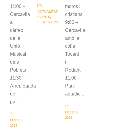
11:00 –
moros i
ACTUALITAT
,
Cercavila
cristians
EVENTS
,
a
9:00 –
FESTES 2023
càrrec
Cercavila
de la
amb la
Unió
colla
Musical
Tocant
dels
i
Poblets
Rodant
11:30 –
11:00 –
Arreplegada
Parc
del
aquàtic...
pa...
FESTES
2023
FESTES
2023