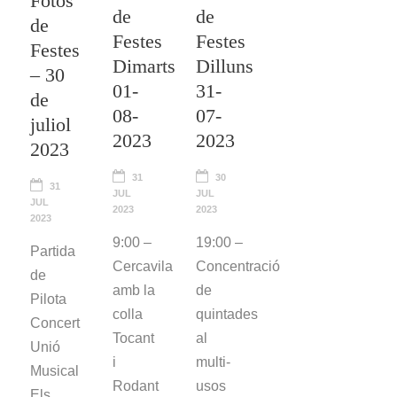
Fotos
de
de
de
Festes
Festes
Festes
Dimarts
Dilluns
– 30
01-
31-
de
08-
07-
juliol
2023
2023
2023
31
30
31
JUL
JUL
JUL
2023
2023
2023
9:00 –
19:00 –
Partida
Cercavila
Concentració
de
amb la
de
Pilota
colla
quintades
Concert
Tocant
al
Unió
i
multi-
Musical
Rodant
usos
Els