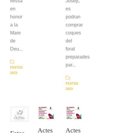
Missa
Josep,
en
es
honor
podran
a la
comprar
Mare
coques
de
del
Deu...
forat
preparades
par...
FESTES
2023
FESTES
2023
Actes
Actes