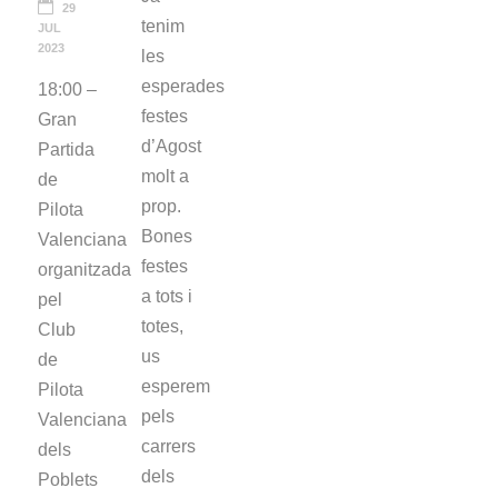
29
tenim
JUL
2023
les
esperades
18:00 –
festes
Gran
d’Agost
Partida
molt a
de
prop.
Pilota
Bones
Valenciana
festes
organitzada
a tots i
pel
totes,
Club
us
de
esperem
Pilota
pels
Valenciana
carrers
dels
dels
Poblets