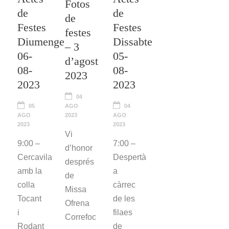
Fotos
de
de
de
Festes
Festes
festes
Diumenge
Dissabte
– 3
06-
05-
d’agost
08-
08-
2023
2023
2023
04
05
AGO
04
AGO
2023
AGO
2023
2023
Vi
9:00 –
7:00 –
d’honor
Cercavila
Despertà
després
amb la
a
de
colla
càrrec
Missa
Tocant
de les
Ofrena
i
filaes
Correfoc
Rodant
de