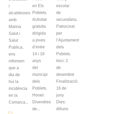
en Els
escolar
i
Poblets.
de
alcaldesses
Activitat
secundària.
amb
gratuïta
Patrocinat
Marina
dirigida
per
Salut i
a joves
l’Ajuntament
Salut
d’entre
dels
Publica,
14 i 18
Poblets.
ens
anys
Inici: 2
informen
del
de
que a
municipi
desembre
dia de
dels
Finalització:
hui la
Poblets.
16 de
incidència
Horari:
juny
en la
Divendres
Dies:
Comarca...
de...
dilluns