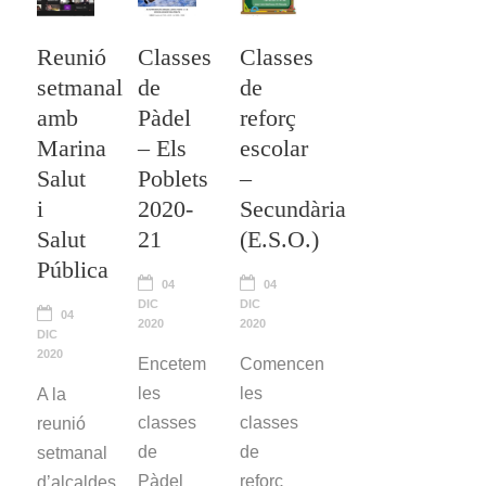
Reunió
Classes
Classes
setmanal
de
de
amb
Pàdel
reforç
Marina
– Els
escolar
Salut
Poblets
–
i
2020-
Secundària
Salut
21
(E.S.O.)
Pública
04
04
DIC
DIC
04
2020
2020
DIC
2020
Encetem
Comencen
les
les
A la
classes
classes
reunió
de
de
setmanal
Pàdel
reforç
d’alcaldes