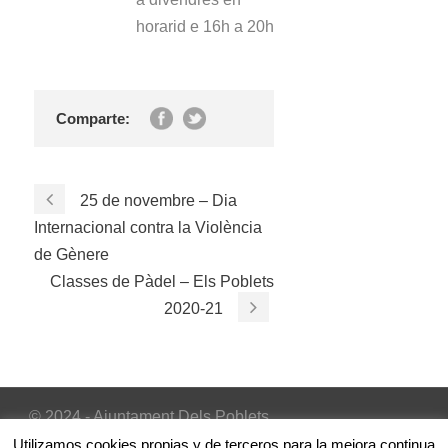
horarid e 16h a 20h
Comparte:
25 de novembre – Dia
Internacional contra la Violència
de Gènere
Classes de Pàdel – Els Poblets
2020-21
© 2024 - Ajuntament Dels Poblets
Inicio
|
Avís Legal
|
Política de cookies
Utilizamos cookies propias y de terceros para la mejora continua