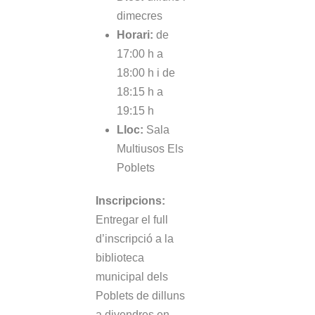
dimecres
Horari:
de
17:00 h a
18:00 h i de
18:15 h a
19:15 h
Lloc:
Sala
Multiusos Els
Poblets
Inscripcions:
Entregar el full
d’inscripció a la
biblioteca
municipal dels
Poblets de dilluns
a divendres en