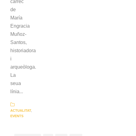
càrrec
de
María
Engracia
Muñoz-
Santos,
historiadora
i
arqueòloga.
La
seua
línia...
ACTUALITAT
,
EVENTS