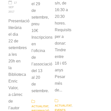
s/n, de
17
el 29
SEP
16:30 a
de
2017
20:30
setembre,
Presentació
hores.
preu
literària
Requisits
10€
el dia
per a
Inscripcions
22 de
donar:
en
setembres
Tindre
l’oficina
a les
entre
de
20h en
18 i 65
l’associació
la
anys
del 13
Biblioteca
Pesar
al 20
Enric
més
de
Valor,
de...
setembre.
a càrrec
de
ACTUALITAT
,
ACTUALITAT
,
l’autor
EVENTS
INFORMACIÓ