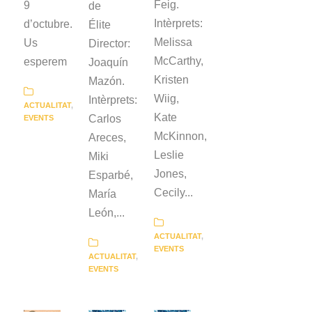
Feig.
9
de
Intèrprets:
d’octubre.
Élite
Melissa
Us
Director:
McCarthy,
esperem
Joaquín
Kristen
Mazón.
Wiig,
Intèrprets:
ACTUALITAT
,
Kate
Carlos
EVENTS
McKinnon,
Areces,
Leslie
Miki
Jones,
Esparbé,
Cecily...
María
León,...
ACTUALITAT
,
EVENTS
ACTUALITAT
,
EVENTS