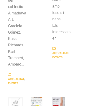
del
amb
col·lectiu
fesols i
Almadrava
naps
Art.
Els
Graciela
interessats
Gómez,
en...
Kass
Richards,
Karl
ACTUALITAT
,
Trompert,
EVENTS
Amparo...
ACTUALITAT
,
EVENTS