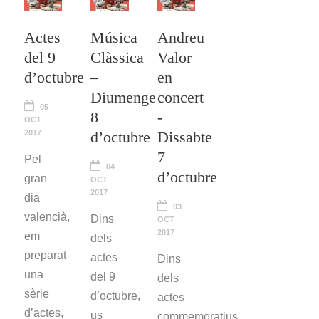
Actes
Música
Andreu
del 9
Clàssica
Valor
d’octubre
–
en
Diumenge
concert
05
8
-
OCT
2017
d’octubre
Dissabte
7
Pel
04
d’octubre
gran
OCT
2017
dia
03
valencià,
Dins
OCT
2017
em
dels
preparat
actes
Dins
una
del 9
dels
sèrie
d’octubre,
actes
d’actes,
us
commemoratius