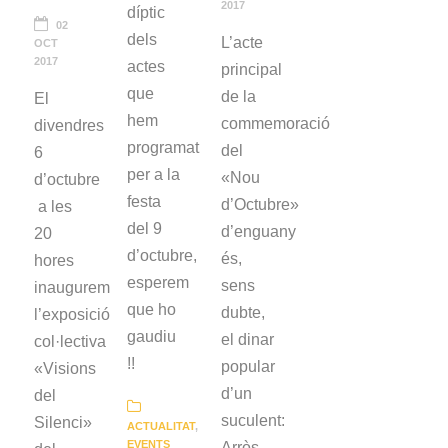
2017
díptic
02
dels
L’acte
OCT
2017
actes
principal
que
de la
El
hem
commemoració
divendres
programat
del
6
per a la
«Nou
d’octubre
festa
d’Octubre»
a les
del 9
d’enguany
20
d’octubre,
és,
hores
esperem
sens
inaugurem
que ho
dubte,
l’exposició
gaudiu
el dinar
col·lectiva
!!
popular
«Visions
d’un
del
suculent:
Silenci»
ACTUALITAT
,
EVENTS
Arròs