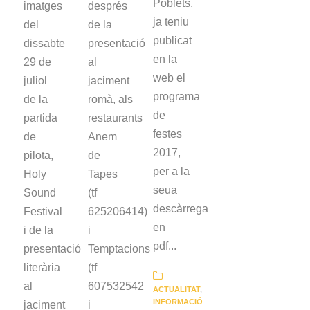
Poblets,
imatges
després
ja teniu
del
de la
publicat
dissabte
presentació
en la
29 de
al
web el
juliol
jaciment
programa
de la
romà, als
de
partida
restaurants
festes
de
Anem
2017,
pilota,
de
per a la
Holy
Tapes
seua
Sound
(tf
descàrrega
Festival
625206414)
en
i de la
i
pdf...
presentació
Temptacions
literària
(tf
al
607532542
ACTUALITAT
,
INFORMACIÓ
jaciment
i