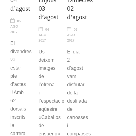
d’agost
03
02
d’agost
d’agost
05
AGO
04
03
2017
AGO
AGO
2017
2017
El
divendres
Us
El dia
va
deixem
2
estar
imatges
d’agost
ple
de
vam
d’actes
l’ofrena
disfrutar
!! Amb
i
de la
62
l’espectacle
desfilada
dorsals
eqüestre
de
inscrits
«Caballos
carrosses
la
de
i
carrera
ensueño»
comparses