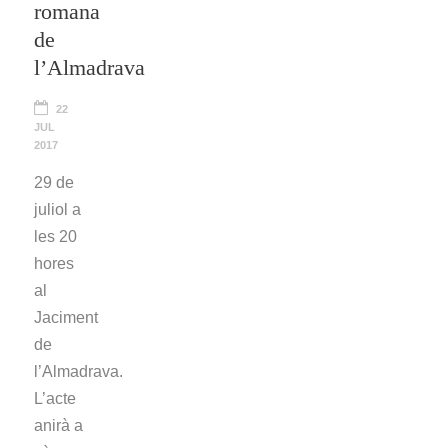
romana
de
l’Almadrava
22
JUL
2017
29 de
juliol a
les 20
hores
al
Jaciment
de
l’Almadrava.
L’acte
anirà a