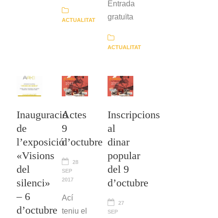
Entrada
gratuïta
ACTUALITAT
ACTUALITAT
Inauguració
Actes
Inscripcions
de
9
al
l’exposició
d’octubre
dinar
«Visions
popular
28
del
del 9
SEP
silenci»
2017
d’octubre
– 6
Ací
27
d’octubre
teniu el
SEP