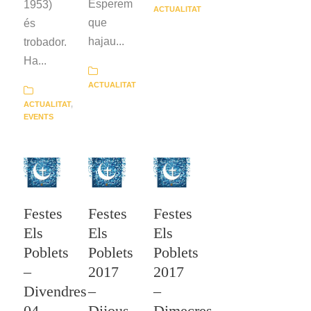
Esperem
1953)
ACTUALITAT
que
és
hajau...
trobador.
Ha...
ACTUALITAT
ACTUALITAT
,
EVENTS
Festes
Festes
Festes
Els
Els
Els
Poblets
Poblets
Poblets
–
2017
2017
Divendres
–
–
04
Dijous
Dimecres