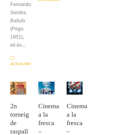
Fernando
Sendra
Bañuls
(Pego,
1951),
ell és...
ACTUALITAT
2n
Cinema
Cinema
torneig
a la
a la
de
fresca
fresca
raspall
–
–