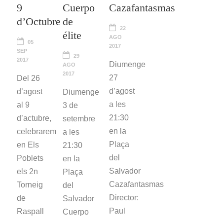
9
Cuerpo
Cazafantasmas
d’Octubre
de
22
élite
AGO
05
2017
SEP
29
2017
Diumenge
AGO
2017
27
Del 26
d’agost
d’agost
Diumenge
a les
al 9
3 de
21:30
d’actubre,
setembre
en la
celebrarem
a les
Plaça
en Els
21:30
del
Poblets
en la
Salvador
els 2n
Plaça
Cazafantasmas
Torneig
del
Director:
de
Salvador
Paul
Raspall
Cuerpo