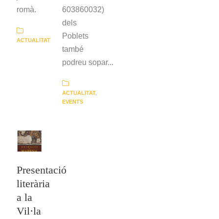
romà.
603860032)
dels
Poblets
ACTUALITAT
també
podreu sopar...
ACTUALITAT
,
EVENTS
Presentació
literària
a la
Vil·la