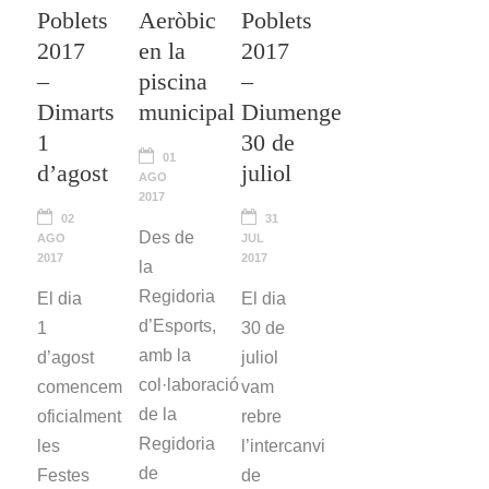
Poblets
Aeròbic
Poblets
2017
en la
2017
–
piscina
–
Dimarts
municipal
Diumenge
1
30 de
01
d’agost
juliol
AGO
2017
02
31
Des de
AGO
JUL
2017
2017
la
Regidoria
El dia
El dia
d’Esports,
1
30 de
amb la
d’agost
juliol
col·laboració
comencem
vam
de la
oficialment
rebre
Regidoria
les
l’intercanvi
de
Festes
de