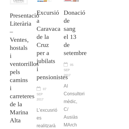
Excursió
Donació
Presentació
a
de
Literària
Caravaca
sang
–
de la
el 13
Ventes,
Cruz
de
hostals
per a
setembre
i
jubilats
ventorrillos
05
i
pels
SEP
pensionistes
2017
camins
Al
i
07
Consultori
carreteres
SEP
2017
mèdic,
de la
C/
L’excusrió
Marina
Ausiàs
es
Alta
MArch
realitzarà