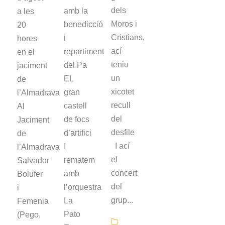
dels
amb la
a les
Moros i
benedicció
20
Cristians,
i
hores
ací
repartiment
en el
teniu
del Pa
jaciment
un
EL
de
xicotet
gran
l’Almadrava
recull
castell
Al
del
de focs
Jaciment
desfile
d’artifici
de
I ací
I
l’Almadrava
el
rematem
Salvador
concert
amb
Bolufer
del
l’orquestra
i
grup...
La
Femenia
Pato
(Pego,