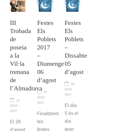
III
Festes
Festes
Trobada
Els
Els
de
Poblets
Poblets
poseia
2017
–
a la
–
Dissabte
Vil·la
Diumenge
05
romana
06
d’agost
de
d’agost
06
l’Almadrava
AGO
07
2017
AGO
21
2017
El dia
AGO
2017
5 és el
Finalitzem
dia
les
El 26
gran
festes
d’agost