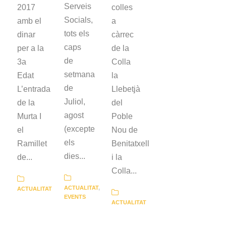
Serveis
2017
colles
Socials,
amb el
a
tots els
dinar
càrrec
caps
per a la
de la
de
3a
Colla
setmana
Edat
la
de
L’entrada
Llebetjà
Juliol,
de la
del
agost
Murta I
Poble
(excepte
el
Nou de
els
Ramillet
Benitatxell
dies...
de...
i la
Colla...
ACTUALITAT
,
ACTUALITAT
EVENTS
ACTUALITAT