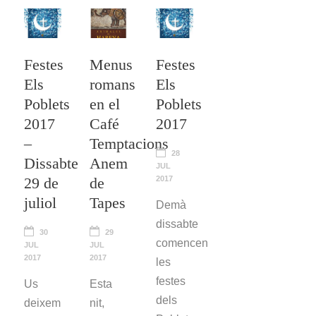
Festes
Menus
Festes
Els
romans
Els
Poblets
en el
Poblets
2017
Café
2017
–
Temptacions
28
Dissabte
Anem
JUL
29 de
de
2017
juliol
Tapes
Demà
dissabte
30
29
comencen
JUL
JUL
2017
2017
les
festes
Us
Esta
dels
deixem
nit,