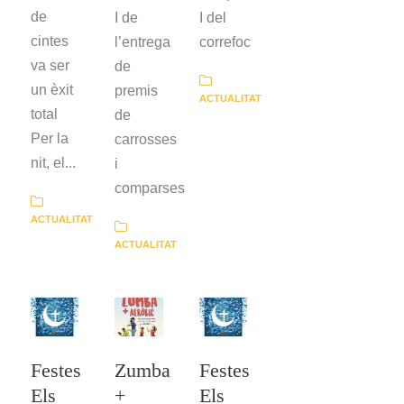
de
I de
I del
cintes
l’entrega
correfoc
va ser
de
un èxit
premis
ACTUALITAT
total
de
Per la
carrosses
nit, el...
i
comparses
ACTUALITAT
ACTUALITAT
Festes
Zumba
Festes
Els
+
Els