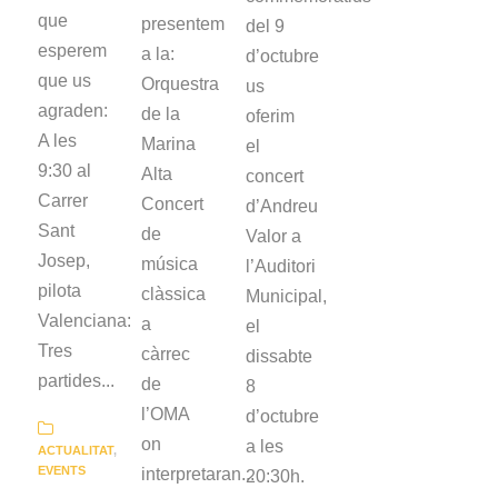
que
presentem
del 9
esperem
a la:
d’octubre
que us
Orquestra
us
agraden:
de la
oferim
A les
Marina
el
9:30 al
Alta
concert
Carrer
Concert
d’Andreu
Sant
de
Valor a
Josep,
música
l’Auditori
pilota
clàssica
Municipal,
Valenciana:
a
el
Tres
càrrec
dissabte
partides...
de
8
l’OMA
d’octubre
on
a les
ACTUALITAT
,
EVENTS
interpretaran...
20:30h.