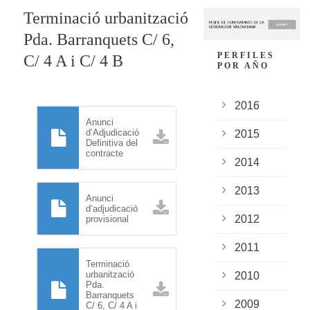
Terminació urbanització
Pda. Barranquets C/ 6,
PERFILES
C/ 4 A i C/ 4 B
POR AÑO
2016
Anunci
d’Adjudicació
2015
Definitiva del
contracte
2014
2013
Anunci
d’adjudicació
2012
provisional
2011
Terminació
urbanització
2010
Pda.
Barranquets
2009
C/ 6, C/ 4 A i