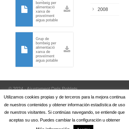
bombeig per
alimentació
2008
xarxa de
proveïment
aigua potable
Grup de
bombeig per
alimentació
xarxa de
proveïment
aigua potable
© 2024 - Ajuntament Dels Poblets
Inicio
|
Avís Legal
|
Política de cookies
Utilizamos cookies propias y de terceros para la mejora continua
de nuestros contenidos y obtener información estadística de uso
de nuestros visitantes. Si continúas navegando, se entiende que
aceptas su uso. Puedes cambiar la configuración u obtener