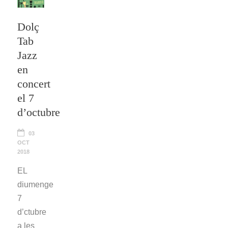
Dolç
Tab
Jazz
en
concert
el 7
d’octubre
03
OCT
2018
EL
diumenge
7
d’ctubre
a les