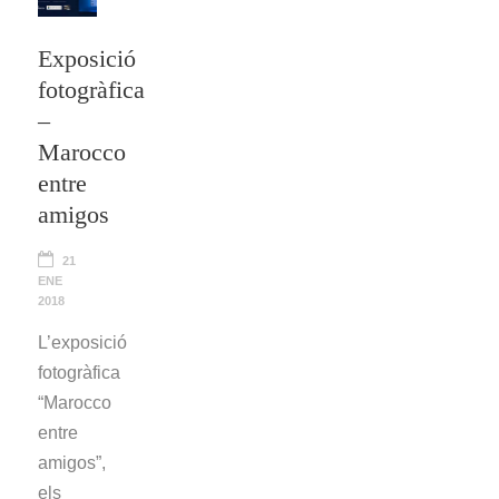
Exposició
fotogràfica
–
Marocco
entre
amigos
21
ENE
2018
L’exposició
fotogràfica
“Marocco
entre
amigos”,
els