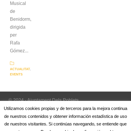
Musical
de
Benidorm,
dirigida
per
Rafa
Gómez...
ACTUALITAT
,
EVENTS
© 2024 - Ajuntament Dels Poblets
Inicio
|
Avís Legal
|
Política de cookies
Utilizamos cookies propias y de terceros para la mejora continua
de nuestros contenidos y obtener información estadística de uso
de nuestros visitantes. Si continúas navegando, se entiende que