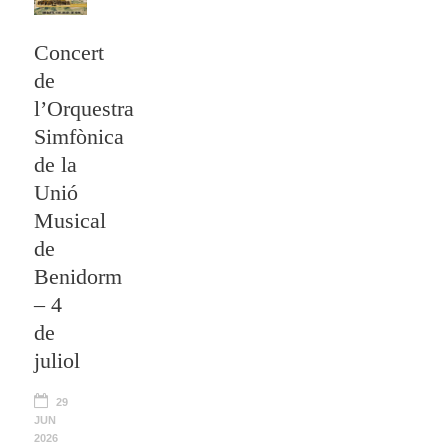
Concert
de
l’Orquestra
Simfònica
de la
Unió
Musical
de
Benidorm
– 4
de
juliol
29
JUN
2026