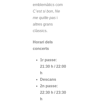
emblemàtics com
C’est si bon
,
Ne
me quitte pas
i
altres grans
clàssics.
Horari dels
concerts
1r passe:
21:30 h / 22:00
h
Descans
2n passe:
22:30 h / 23:30
h