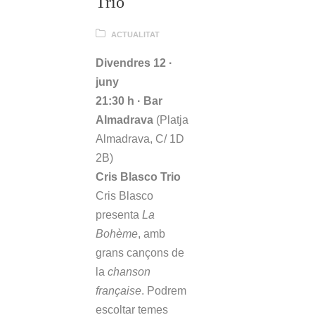
Trio
ACTUALITAT
Divendres 12 ·
juny
21:30 h · Bar
Almadrava
(Platja
Almadrava, C/ 1D
2B)
Cris Blasco Trio
Cris Blasco
presenta
La
Bohème
, amb
grans cançons de
la
chanson
française
. Podrem
escoltar temes