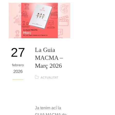
27
La Guia
MACMA –
Març 2026
febrero
2026
ACTUALITAT
Per sant Macià,
l’oroneta ve i el fred
se’n va
Ja tenim ací la
GUIA MACMA de