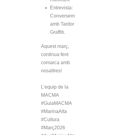
Entrevista:
Conversem
amb Tardor
Graffiti.
Aquest març,
continua fent
comarca amb
nosaltres!
L’equip de la
MACMA
#GuiaMACMA
#MarinaAlta
#Cultura
#Març2026