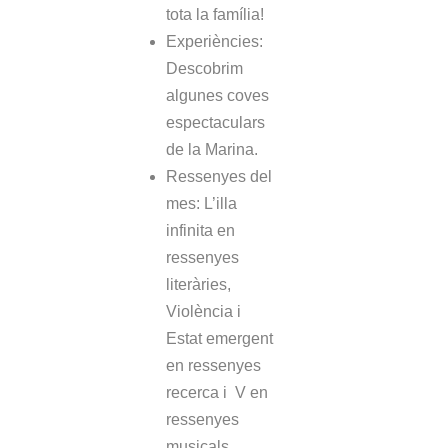
tota la família!
Experiències:
Descobrim
algunes coves
espectaculars
de la Marina.
Ressenyes del
mes: L’illa
infinita en
ressenyes
literàries,
Violència i
Estat emergent
en ressenyes
recerca i V en
ressenyes
musicals.