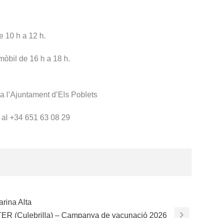
e 10 h a 12 h.
mòbil de 16 h a 18 h.
r a l’Ajuntament d’Els Poblets
 al +34 651 63 08 29
arina Alta
 (Culebrilla) – Campanya de vacunació 2026