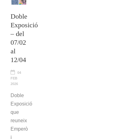
Doble
Exposició
– del
07/02
al
12/04
04
FEB
2026
Doble
Exposició
que
reuneix
Emperò
i