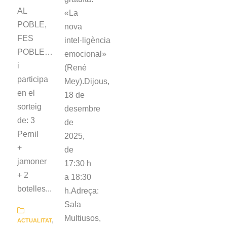
AL
«La
POBLE,
nova
FES
intel·ligència
POBLE…
emocional»
i
(René
participa
Mey).Dijous,
en el
18 de
sorteig
desembre
de: 3
de
Pernil
2025,
+
de
jamoner
17:30 h
+ 2
a 18:30
botelles...
h.Adreça:
Sala
Multiusos,
ACTUALITAT
,