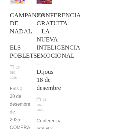
CAMPANYA
CONFERENCIA
DE
GRATUITA
NADAL
– LA
–
NUEVA
ELS
INTELIGENCIA
POBLETS
EMOCIONAL
–
16
Dijous
DIC
2025
18 de
desembre
Fins al
30 de
16
desembre
DIC
2025
de
2025
Conferència
COMPRA
gratuïta: