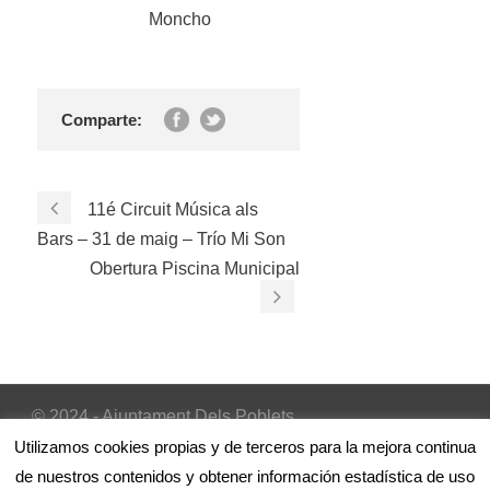
Moncho
Comparte:
11é Circuit Música als
Bars – 31 de maig – Trío Mi Son
Obertura Piscina Municipal
© 2024 - Ajuntament Dels Poblets
Inicio
|
Avís Legal
|
Política de cookies
Utilizamos cookies propias y de terceros para la mejora continua
de nuestros contenidos y obtener información estadística de uso