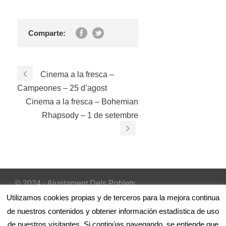
Comparte:
Cinema a la fresca –
Campeones – 25 d’agost
Cinema a la fresca – Bohemian
Rhapsody – 1 de setembre
© 2024 - Ajuntament Dels Poblets
Inicio
|
Avís Legal
|
Política de cookies
Utilizamos cookies propias y de terceros para la mejora continua
de nuestros contenidos y obtener información estadística de uso
de nuestros visitantes. Si continúas navegando, se entiende que