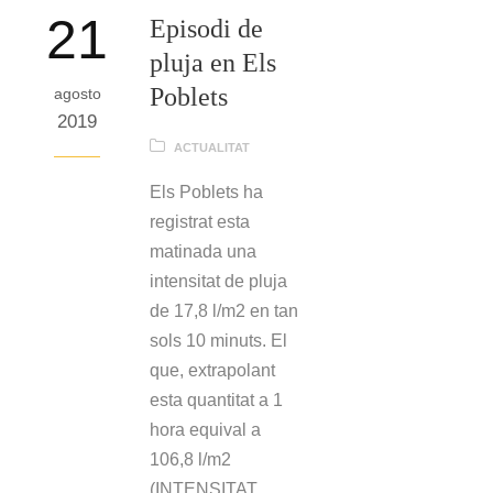
21
Episodi de
pluja en Els
Poblets
agosto
2019
ACTUALITAT
Els Poblets ha
registrat esta
matinada una
intensitat de pluja
de 17,8 l/m2 en tan
sols 10 minuts. El
que, extrapolant
esta quantitat a 1
hora equival a
106,8 l/m2
(INTENSITAT