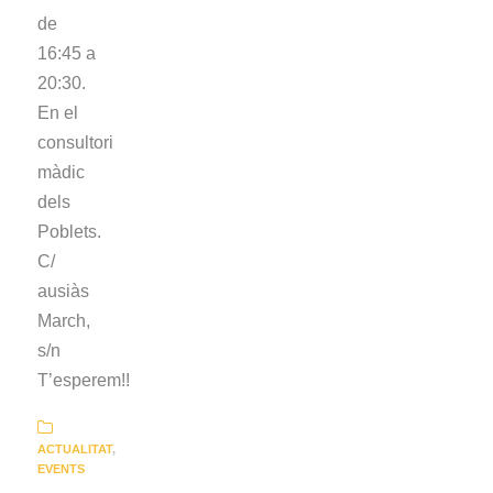
de
16:45 a
20:30.
En el
consultori
màdic
dels
Poblets.
C/
ausiàs
March,
s/n
T’esperem!!
ACTUALITAT
,
EVENTS