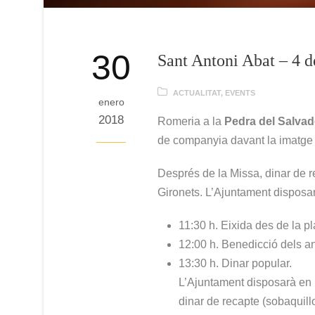
30
Sant Antoni Abat – 4 d
ACTUALITAT
,
EVENTS
enero
2018
Romeria a la
Pedra del Salvad
de companyia davant la imatge 
Després de la Missa, dinar de r
Gironets. L’Ajuntament disposarà
11:30 h. Eixida des de la p
12:00 h. Benedicció dels an
13:30 h. Dinar popular.
L’Ajuntament disposarà en l
dinar de recapte (sobaquillo)