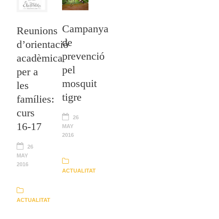
Campanya
Reunions
de
d’orientació
prevenció
acadèmica
pel
per a
mosquit
les
tigre
famílies:
curs
26
16-17
MAY
2016
26
MAY
2016
ACTUALITAT
ACTUALITAT