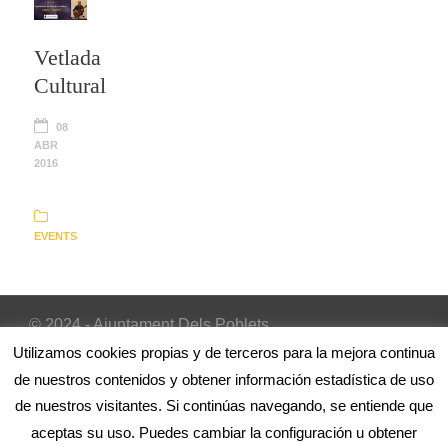
Vetlada
Cultural
08
ABR
2016
EVENTS
© 2024 - Ajuntament Dels Poblets
Inicio
|
Avís Legal
|
Política de cookies
Utilizamos cookies propias y de terceros para la mejora continua
de nuestros contenidos y obtener información estadística de uso
de nuestros visitantes. Si continúas navegando, se entiende que
aceptas su uso. Puedes cambiar la configuración u obtener