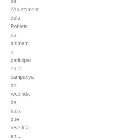
de
l’Ajuntament
dels
Poblets
us
animem
a
participar
en la
campanya
de
recollida
de
taps,
que
revertirà
en...