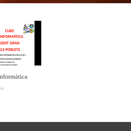
informàtica
016