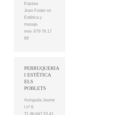
Espasa
Joan Fuster sn
Estética y
masaje
mov. 679 76 17
88
PERRUQUERIA
I ESTÈTICA
ELS
POBLETS
Avinguda Jaume
I nº 8
Tf. 96 647 53 41