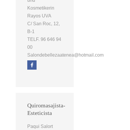
und
Kosmetikerin
Rayos UVA
C/ San Roc, 12,
B-1
TELF. 96 646 94
00
Salondebellezaatenea@hotmail.com
Quiromasajista-
Esteticista
Paqui Salort