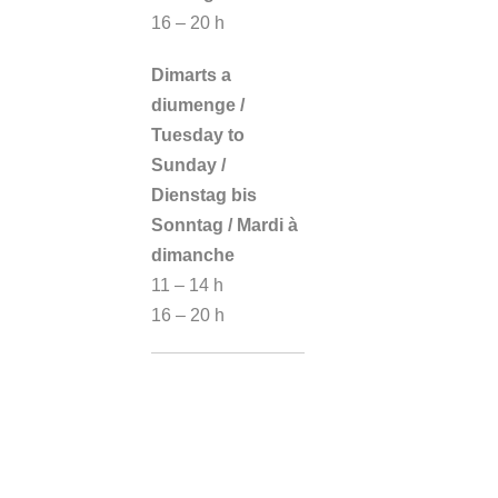
16 – 20 h
Dimarts a
diumenge /
Tuesday to
Sunday /
Dienstag bis
Sonntag / Mardi à
dimanche
11 – 14 h
16 – 20 h
Ajuntament de Els
Poblets
PISCINA
MUNICIPAL /
SWIMMING-POOL