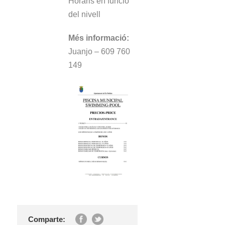
Horaris en funció
del nivell
Més informació:
Juanjo – 609 760
149
Comparte: