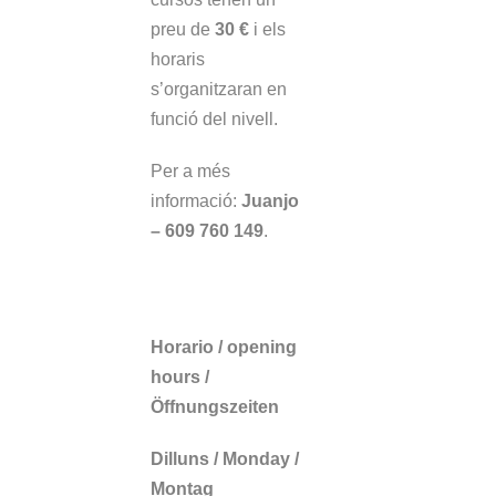
preu de
30 €
i els
horaris
s’organitzaran en
funció del nivell.
Per a més
informació:
Juanjo
– 609 760 149
.
HORARI PISCINA /
SWIMMING-POOL
Horario / opening
hours /
Öffnungszeiten
Dilluns / Monday /
Montag