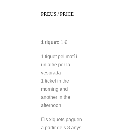
PREUS / PRICE
Entrada / Entrance
1 tiquet:
1 €
1 tiquet pel matí i
un altre per la
vesprada
1 ticket in the
morning and
another in the
afternoon
Els xiquets paguen
a partir dels 3 anys.