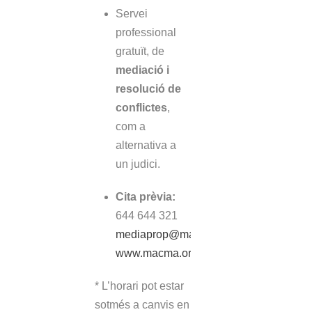
Servei
professional
gratuït, de
mediació i
resolució de
conflictes
,
com a
alternativa a
un judici.
Cita prèvia:
644 644 321
mediaprop@macma.org
www.macma.org
* L’horari pot estar
sotmés a canvis en