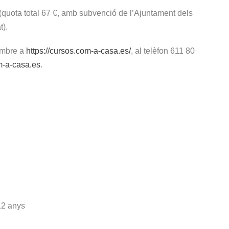
(quota total 67 €, amb subvenció de l’Ajuntament dels
t).
embre a
https://cursos.com-a-casa.es/
, al telèfon 611 80
-a-casa.es
.
12 anys