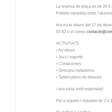
La reserva de plaça és de 20 € 
Poblets repartida entre l’alumna
Inscriu-te abans del 17 de des
03 82 o al correu
contacte@com
ACTIVITATS
• Art attack
• Jocs i esports
• Contacontes
• Gimcana nadalenca
• Tallers plens de diversió
i una visita molt esperada!!
Per a xiquets i xiquetes de 3 a 