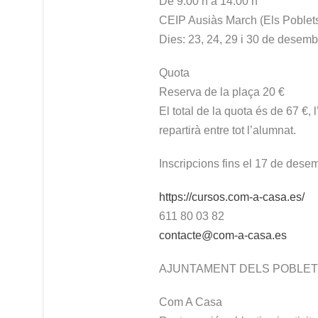
De 9:00 h a 14:00 h
CEIP Ausiàs March (Els Poblet
Dies: 23, 24, 29 i 30 de desemb
Quota
Reserva de la plaça 20 €
El total de la quota és de 67 €
repartirà entre tot l’alumnat.
Inscripcions fins el 17 de dese
https://cursos.com-a-casa.es/
611 80 03 82
contacte@com-a-casa.es
AJUNTAMENT DELS POBLE
Com A Casa