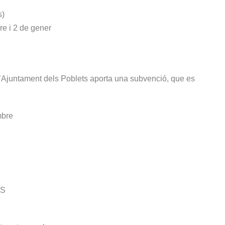
s)
re i 2 de gener
, l’Ajuntament dels Poblets aporta una subvenció, que es
mbre
TS