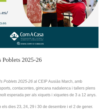
s Poblets 2025-26
ls Poblets 2025-26
al CEIP Ausiàs March, amb
i esports, contacontes, gimcana nadalenca i tallers plens
molt esperada per als xiquets i xiquetes de 3 a 12 anys.
h els dies 23, 24, 29 i 30 de desembre i el 2 de gener.