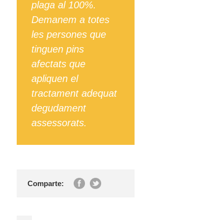
plaga al 100%.
Demanem a totes
les persones que
tinguen pins
afectats que
apliquen el
tractament adequat
degudament
assessorats.
Comparte: