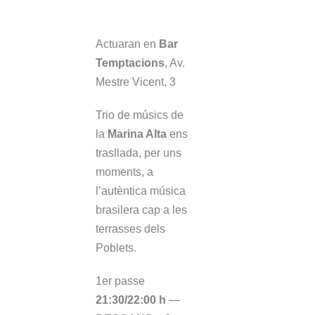
Odoyá
Actuaran en
Bar
Temptacions
, Av.
Mestre Vicent, 3
Trio de músics de
la
Marina Alta
ens
trasllada, per uns
moments, a
l’autèntica música
brasilera cap a les
terrasses dels
Poblets.
1er passe
21:30/22:00 h
—