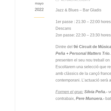
mayo
2022
Jazz & Blues – Bar Gladis
1er passe : 21:30 – 22:00 hores
Descans
2on passe: 22:30 – 23:30 hores
Dintre del
9é Circuit de Música
Peña + Personal Matters Trio.
presenten el seu nou treball on 
Escoltarem una selecció que re
amb clàssics de la cançó france
contemporani. L’actuació serà a
Formen el grup:
Silvia Peña.-
v
contrabaix,
Pere Munuera.-
bat