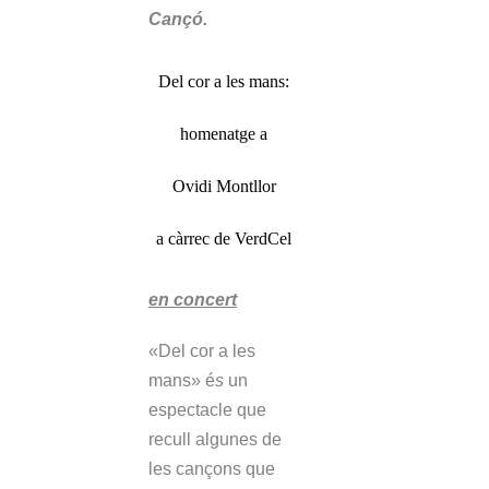
Cançó.
Del cor a les mans:
homenatge a
Ovidi Montllor
a càrrec de VerdCel
en concert
«Del cor a les
mans» é
s
un
espectacle que
recull algunes de
les cançons que