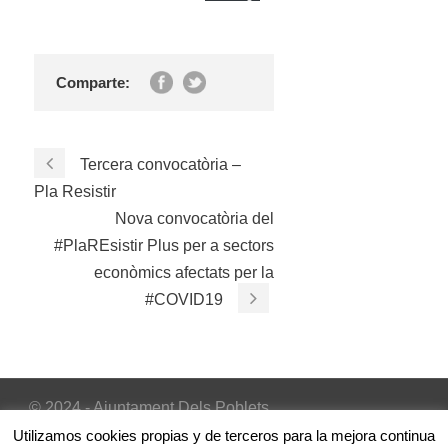
Comparte:
Tercera convocatòria –
Pla Resistir
Nova convocatòria del
#PlaREsistir Plus per a sectors
econòmics afectats per la
#COVID19
© 2024 - Ajuntament Dels Poblets
Inicio
|
Avís Legal
|
Política de cookies
Utilizamos cookies propias y de terceros para la mejora continua